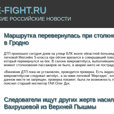
E-FIGHT.RU
КИЕ РОССИЙСКИЕ НОВОСТИ
Маршрутка перевернулась при столкно
в Гродно
ДТП произошло сегодня днем на улице БЛК возле областной больниц
легковой Mercedes S-класса при обгоне врезался в совершавший повор
который перевернулся на бок. В салоне микроавтобуса, выполнявшем
момент столкновения пассажиров не было, в аварии никто не пострад
«Виновник ДТП пока не установлен, проводится проверка. Есть видео,
микроавтобусом следовал автобус, а за ними легковой 'Мерседес', ко
данном месте не запрещен, проверка покажет, была ли возможность п
пояснил старший инспектор ГАИ Олег Дук.
Следователи ищут других жертв наси
Вахрушевой из Верхней Пышмы