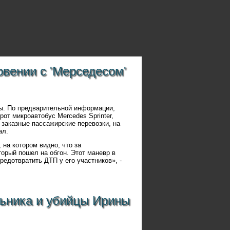
вении с 'Мерседесом'
ы. По предварительной информации,
от микроавтобус Mercedes Sprinter,
 заказные пассажирские перевозки, на
ал.
 на котором видно, что за
торый пошел на обгон. Этот маневр в
редотвратить ДТП у его участников», -
льника и убийцы Ирины