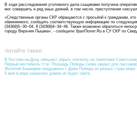
В ходе расследования уголовного дела сыщиками получена оператив
мог совершить и ряд иных деяний, в том числе, преступления сексуал
«Следственные органы СКР обращаются с просьбой к гражданам, кто 
обвиняемого, сообщить соответствующую информацию по следующим 
(34368)5−30−04, 8 (34368)4−34−46. Также возможно обратиться непос
городу Верхняя Пышма», - сообщили УралПолит.Ru в СУ СКР по Свер
Читайте также:
В Ростове-на-Дону обещают убрать опечатку на памятнике Советском
Первый вестибюль ст.м. Площадь Победы снова закрыт для пассажи
Жителей Башкирии поздравили с Днём Победы из разных стран мира
5 мая в ряде казанских домов не будет света