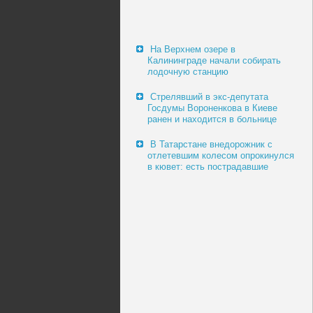
На Верхнем озере в
Калининграде начали собирать
лодочную станцию
Стрелявший в экс-депутата
Госдумы Вороненкова в Киеве
ранен и находится в больнице
В Татарстане внедорожник с
отлетевшим колесом опрокинулся
в кювет: есть пострадавшие