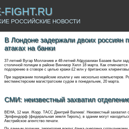
E-FIGHT.RU
КИЕ РОССИЙСКИЕ НОВОСТИ
В Лондоне задержали двоих россиян п
атаках на банки
37-летний Вугар Моллачиев и 48-летний Абдурахман Базаев были за
столичной полиции в районе Винчмор Хилл 18 марта. Как отмечается
подозрению в сговоре с целью кражи £2 млн у британских клиринговы
При задержании полицейские изъяли у них несколько компьютеров. Р
вестминстерским магистратским судом в понедельник, 20 марта.
СМИ: неизвестный захватил отделение
ВЕНА, 12 мая. /Корр. ТАСС Дмитрий Валеев/. Неизвестный захватил 
Эрпфендорф (федеральная земля Тироль), в здании могут находитьс
Австрийское агентство печати.
По данным полиции, территория вокруг банка оцеплена сотрудниками