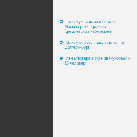
Тело мужчины извлекли из
Москвы-реки в районе
Кремлевской набережной
Майские грозы надвигаются на
Екатеринбург
Из-за пожара в Уфе эвакуировали
15 человек