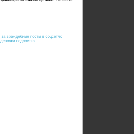
 за враждебные посты в соцсетях
 девочки-подростка