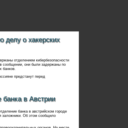
о делу о хакерских
держаны отделением кибербезопасности
 в сообщении, они были задержаны по
х банков.
оссияне предстанут перед
 банка в Австрии
отделение банка в австрийском городе
я заложники. Об этом сообщило
 правоохранительных органов. На месте