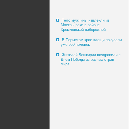
Тело мужчины извлекли из
Москвы-реки в районе
Кремлевской набережной
В Пермском крае клещи покусали
уже 950 человек
Жителей Башкирии поздравили с
Днём Победы из разных стран
мира