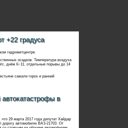
т +22 градуса
ком гидрометцентре.
ественных осадков. Температура воздуха
/с, днём 6−11, отдельные порывы до 14
естьяне сажали горох и ранний
й автокатастрофы в
 что 29 марта 2017 года депутат Хайдар
ил дорогу автомобилю ВАЗ-21703. От
я со стоящим на обочине автомобилем