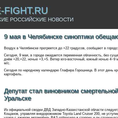
E-FIGHT.RU
КИЕ РОССИЙСКИЕ НОВОСТИ
9 мая в Челябинске синоптики обещаю
Воздух в Челябинске прогреется до +22 градусов, сообщают в городс
Сегодня, 9 мая, в городе ожидается переменная облачность, без сущ
днём +20,+22, ночью +3,+5. Ветер юго-восточный, южный ночью 4−9 м
м/с.
Сегодня по народному календарю Глафира Горошница. В этот день кр
картофель.
Депутат стал виновником смертельно
Уральске
Из официальной сводки ДВД Западно-Казахстанской области следует,
Кощанов, управляя внедорожником Toyota Land Cruiser 200, не уступ
удара с джипом автомобиль ВАЗ отбросило в сторону и он столкнулс