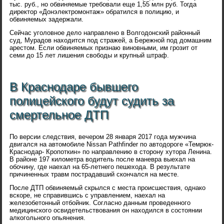
тыс. руб., но обвиняемые требовали еще 1,55 млн руб. Тогда
директор «Донэлектромонтаж» обратился в полицию, и
обвиняемых задержали.
Сейчас уголовное дело направлено в Волгодонский районный
суд, Мурадов находится под стражей, а Бережной под домашним
арестом. Если обвиняемых признаю виновными, им грозит от
семи до 15 лет лишения свободы и крупный штраф.
В Краснодаре бывшего
полицейского будут судить за
смертельное ДТП
По версии следствия, вечером 28 января 2017 года мужчина
двигался на автомобиле Nissan Pathfinder по автодороге «Темрюк-
Краснодар- Кропоткин» по направлению в сторону хутора Ленина.
В районе 197 километра водитель после маневра выехал на
обочину, где наехал на 65-летнего пешехода. В результате
причиненных травм пострадавший скончался на месте.
После ДТП обвиняемый скрылся с места происшествия, однако
вскоре, не справившись с управлением, наехал на
железобетонный отбойник. Согласно данным проведенного
медицинского освидетельствования он находился в состоянии
алкогольного опьянения.