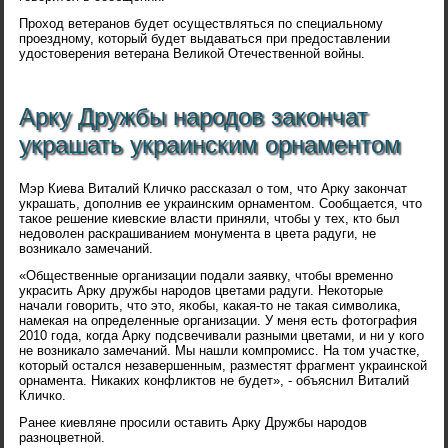
Проход ветеранов будет осуществляться по специальному
проездному, который будет выдаваться при предоставлении
удостоверения ветерана Великой Отечественной войны.
Арку Дружбы народов закончат
украшать украинским орнаментом
Мэр Киева Виталий Кличко рассказал о том, что Арку закончат
украшать, дополнив ее украинским орнаментом. Сообщается, что
такое решение киевские власти приняли, чтобы у тех, кто был
недоволен раскрашиванием монумента в цвета радуги, не
возникало замечаний.
«Общественные организации подали заявку, чтобы временно
украсить Арку дружбы народов цветами радуги. Некоторые
начали говорить, что это, якобы, какая-то не такая символика,
намекая на определенные организации. У меня есть фотография
2010 года, когда Арку подсвечивали разными цветами, и ни у кого
не возникало замечаний. Мы нашли компромисс. На том участке,
который остался незавершенным, разместят фрагмент украинской
орнамента. Никаких конфликтов не будет», - объяснил Виталий
Кличко.
Ранее киевляне просили оставить Арку Дружбы народов
разноцветной.