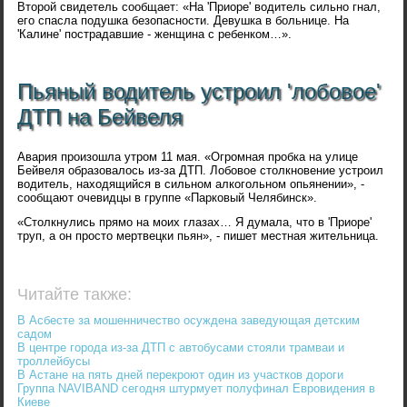
Второй свидетель сообщает: «На 'Приоре' водитель сильно гнал,
его спасла подушка безопасности. Девушка в больнице. На
'Калине' пострадавшие - женщина с ребенком…».
Пьяный водитель устроил 'лобовое'
ДТП на Бейвеля
Авария произошла утром 11 мая. «Огромная пробка на улице
Бейвеля образовалось из-за ДТП. Лобовое столкновение устроил
водитель, находящийся в сильном алкогольном опьянении», -
сообщают очевидцы в группе «Парковый Челябинск».
«Столкнулись прямо на моих глазах… Я думала, что в 'Приоре'
труп, а он просто мертвецки пьян», - пишет местная жительница.
Читайте также:
В Асбесте за мошенничество осуждена заведующая детским
садом
В центре города из-за ДТП с автобусами стояли трамваи и
троллейбусы
В Астане на пять дней перекроют один из участков дороги
Группа NAVIBAND сегодня штурмует полуфинал Евровидения в
Киеве