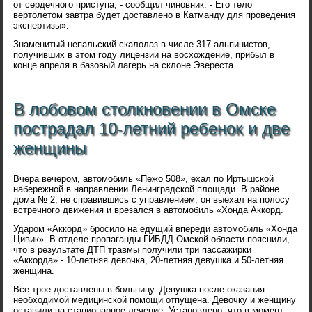
от сердечного приступа, - сообщил чиновник. - Его тело
вертолетом завтра будет доставлено в Катманду для проведения
экспертизы».
Знаменитый непальский скалолаз в числе 317 альпинистов,
получивших в этом году лицензии на восхождение, прибыл в
конце апреля в базовый лагерь на склоне Эвереста.
В лобовом столкновении в Омске
пострадал 10-летний ребенок и две
женщины
Вчера вечером, автомобиль «Пежо 508», ехал по Иртышской
набережной в направлении Ленинградской площади. В районе
дома № 2, не справившись с управлением, он выехал на полосу
встречного движения и врезался в автомобиль «Хонда Аккорд.
Ударом «Аккорд» бросило на едущий впереди автомобиль «Хонда
Цивик». В отделе пропаганды ГИБДД Омской области пояснили,
что в результате ДТП травмы получили три пассажирки
«Аккорда» - 10-летняя девочка, 20-летняя девушка и 50-летняя
женщина.
Все трое доставлены в больницу. Девушка после оказания
необходимой медицинской помощи отпущена. Девочку и женщину
оставили на стационарное лечение. Установлено, что в момент