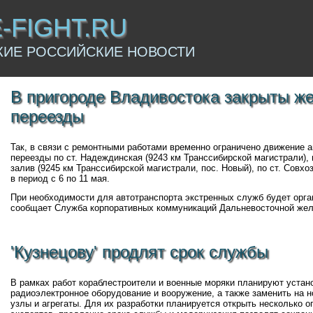
E-FIGHT.RU
КИЕ РОССИЙСКИЕ НОВОСТИ
В пригороде Владивостока закрыты ж
переезды
Так, в связи с ремонтными работами временно ограничено движение 
переезды по ст. Надеждинская (9243 км Транссибирской магистрали),
залив (9245 км Транссибирской магистрали, пос. Новый), по ст. Совхо
в период с 6 по 11 мая.
При необходимости для автотранспорта экстренных служб будет орган
сообщает Служба корпоративных коммуникаций Дальневосточной жел
'Кузнецову' продлят срок службы
В рамках работ кораблестроители и военные моряки планируют устан
радиоэлектронное оборудование и вооружение, а также заменить на 
узлы и агрегаты. Для их разработки планируется открыть несколько о