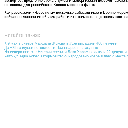
экспертов, продление срока службы и модернизация позволят сохран
потенциал для российского Военно-морского флота.
Как рассказали «Известиям» несколько собеседников в Военно-морск
сейчас согласование объема работ и их стоимости еще продолжается
Читайте также:
К 9 мая в сквере Маршала Жукова в Уфе высадили 400 петуний
До +28 градусов потеплеет в Приангарье в выходные
На северо-востоке Нигерии боевики Боко Харам похитили 22 девушки
Автобус едва успел затормозить: обнародовано новое видео с места 