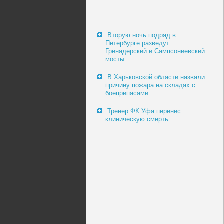
Вторую ночь подряд в
Петербурге разведут
Гренадерский и Сампсониевский
мосты
В Харьковской области назвали
причину пожара на складах с
боеприпасами
Тренер ФК Уфа перенес
клиническую смерть