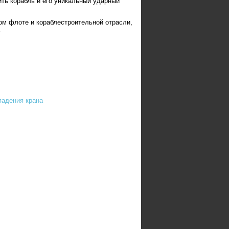
ить корабль и его уникальный ударный
ом флоте и кораблестроительной отрасли,
.
падения крана