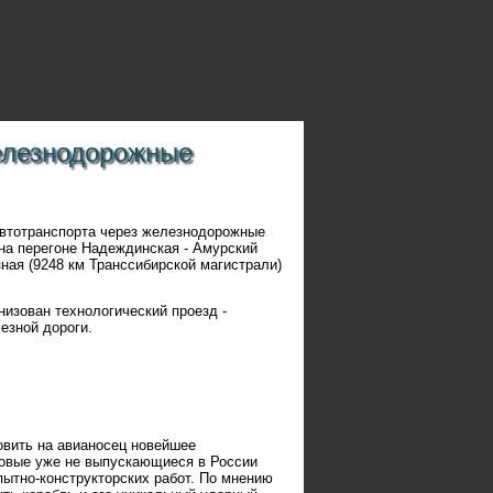
елезнодорожные
автотранспорта через железнодорожные
 на перегоне Надеждинская - Амурский
зная (9248 км Транссибирской магистрали)
изован технологический проезд -
езной дороги.
овить на авианосец новейшее
новые уже не выпускающиеся в России
пытно-конструкторских работ. По мнению