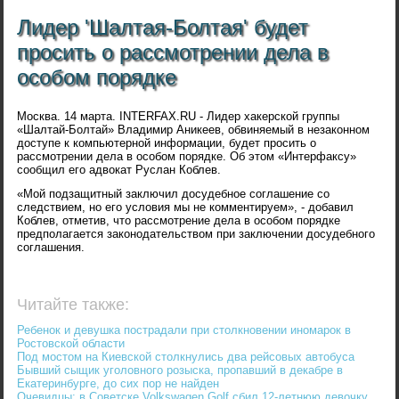
Лидер 'Шалтая-Болтая' будет
просить о рассмотрении дела в
особом порядке
Москва. 14 марта. INTERFAX.RU - Лидер хакерской группы
«Шалтай-Болтай» Владимир Аникеев, обвиняемый в незаконном
доступе к компьютерной информации, будет просить о
рассмотрении дела в особом порядке. Об этом «Интерфаксу»
сообщил его адвокат Руслан Коблев.
«Мой подзащитный заключил досудебное соглашение со
следствием, но его условия мы не комментируем», - добавил
Коблев, отметив, что рассмотрение дела в особом порядке
предполагается законодательством при заключении досудебного
соглашения.
Читайте также:
Ребенок и девушка пострадали при столкновении иномарок в
Ростовской области
Под мостом на Киевской столкнулись два рейсовых автобуса
Бывший сыщик уголовного розыска, пропавший в декабре в
Екатеринбурге, до сих пор не найден
Очевидцы: в Советске Volkswagen Golf сбил 12-летнюю девочку