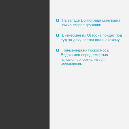
На западе Волгограда минувшей
ночью сгорел грузовик
Бизнесмен из Озерска пойдет под
суд за дачу взятки полицейскому
Топ-менеджер Роскосмоса
Евдокимов перед смертью
пытался сопротивляться
нападавшим