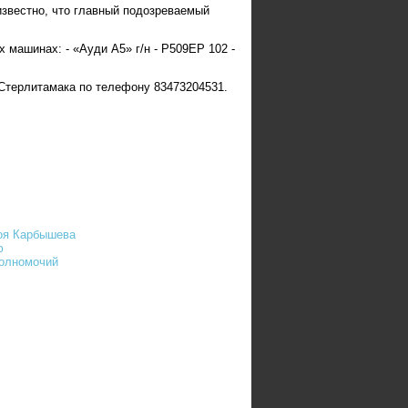
звестно, что главный подозреваемый
 машинах: - «Ауди А5» г/н - Р509ЕР 102 -
Стерлитамака по телефону 83473204531.
роя Карбышева
ю
полномочий