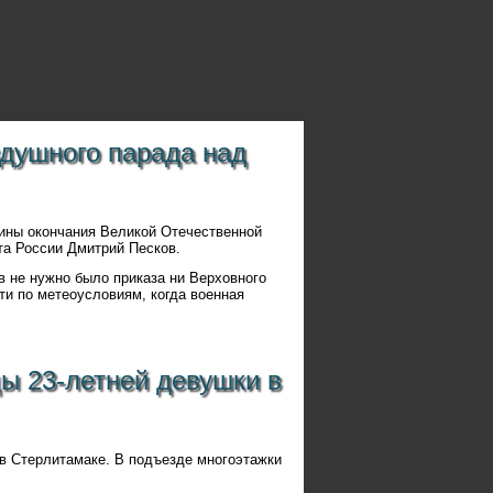
душного парада над
щины окончания Великой Отечественной
та России Дмитрий Песков.
в не нужно было приказа ни Верховного
ти по метеоусловиям, когда военная
ы 23-летней девушки в
 в Стерлитамаке. В подъезде многоэтажки