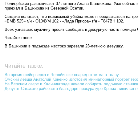
Полицейские разыскивают 37-летнего Алана Шавлохова. Уже сейчас и
приехал в Башкирию из Северной Осетии.
Сыщики полагают, что возможный убийца может передвигаться на трех
«БМВ 525» г/н - О104УМ 102 - «Лада Приора» г/н - Т847ВН 102.
Всех узнавших мужчину просят сообщить в дежурную часть полиции 
Читайте также:
В Башкирии в подъезде жестоко зарезали 23-летнюю девушку.
Читайте также:
Во время фейерверка в Челябинске снаряд отлетел в толпу
Омский левша Анатолий Коненко изготовил миниатюрный портрет ге
На Верхнем озере в Калининграде начали собирать лодочную станци
Депутат Сакского райсовета благодаря прокуратуре Крыма лишился 