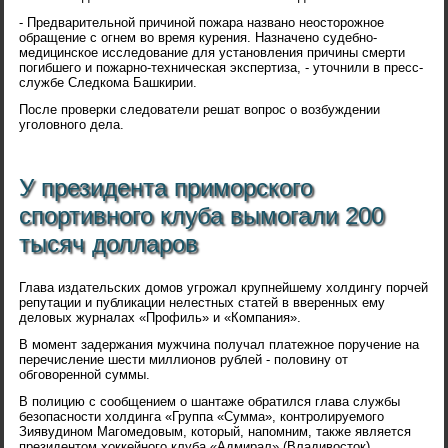
- Предварительной причиной пожара названо неосторожное
обращение с огнем во время курения. Назначено судебно-
медицинское исследование для установления причины смерти
погибшего и пожарно-техническая экспертиза, - уточнили в пресс-
службе Следкома Башкирии.
После проверки следователи решат вопрос о возбуждении
уголовного дела.
У президента приморского
спортивного клуба вымогали 200
тысяч долларов
Глава издательских домов угрожал крупнейшему холдингу порчей
репутации и публикации нелестных статей в вверенных ему
деловых журналах «Профиль» и «Компания».
В момент задержания мужчина получал платежное поручение на
перечисление шести миллионов рублей - половину от
обговоренной суммы.
В полицию с сообщением о шантаже обратился глава службы
безопасности холдинга «Группа «Сумма», контролируемого
Зиявудином Магомедовым, который, напомним, также является
президентом хоккейного клуба «Адмирал» (Владивосток).