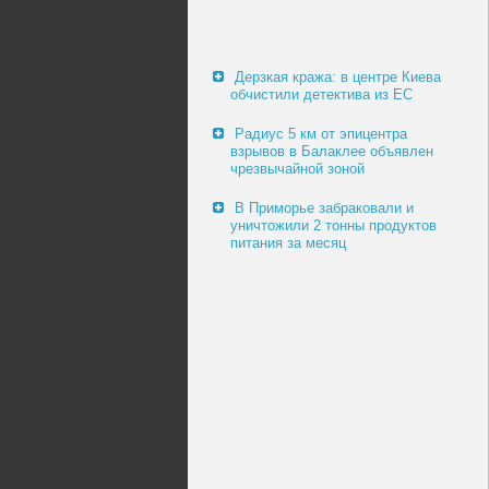
Дерзкая кража: в центре Киева
обчистили детектива из ЕС
Радиус 5 км от эпицентра
взрывов в Балаклее объявлен
чрезвычайной зоной
В Приморье забраковали и
уничтожили 2 тонны продуктов
питания за месяц