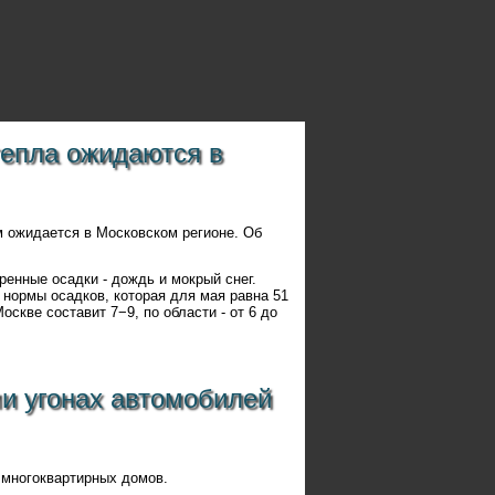
тепла ожидаются в
м ожидается в Московском регионе. Об
енные осадки - дождь и мокрый снег.
 нормы осадков, которая для мая равна 51
скве составит 7−9, по области - от 6 до
и угонах автомобилей
 многоквартирных домов.