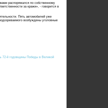
вами распоряжался по собственному
ветственности за кражи», - говорится в
ятельности. Пять автомобилей уже
подозреваемого возбуждены уголовные
ть 72-й годовщины Победы в Великой