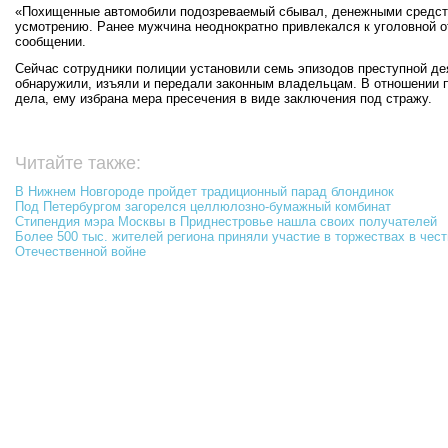
«Похищенные автомобили подозреваемый сбывал, денежными средст
усмотрению. Ранее мужчина неоднократно привлекался к уголовной от
сообщении.
Сейчас сотрудники полиции установили семь эпизодов преступной де
обнаружили, изъяли и передали законным владельцам. В отношении 
дела, ему избрана мера пресечения в виде заключения под стражу.
Читайте также:
В Нижнем Новгороде пройдет традиционный парад блондинок
Под Петербургом загорелся целлюлозно-бумажный комбинат
Стипендия мэра Москвы в Приднестровье нашла своих получателей
Более 500 тыс. жителей региона приняли участие в торжествах в чес
Отечественной войне