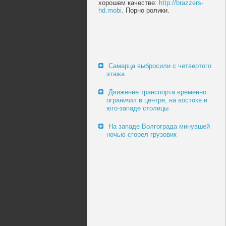
хорошем качестве:
http://brazzers-
hd.mobi
. Порно ролики.
Самарца выбросили с четвертого
этажа
Движение транспорта временно
ограничат в центре, на востоке и
юго-западе столицы
На западе Волгограда минувшей
ночью сгорел грузовик