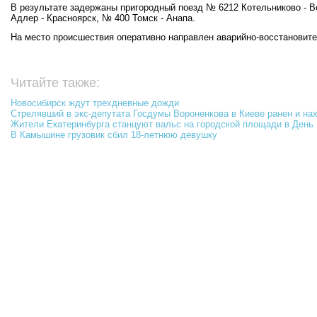
В результате задержаны пригородный поезд № 6212 Котельниково - В
Адлер - Красноярск, № 400 Томск - Анапа.
На место происшествия оперативно направлен аварийно-восстановител
Читайте также:
Новосибирск ждут трехдневные дожди
Стрелявший в экс-депутата Госдумы Вороненкова в Киеве ранен и на
Жители Екатеринбурга станцуют вальс на городской площади в День
В Камышине грузовик сбил 18-летнюю девушку