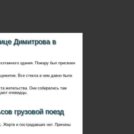
лице Димитрова в
ухэтажного здания. Пожару был присвоен
бщежитие. Все стекла в нем давно были
та жительства. Они собирались там
дают очевидцы.
сов грузовой поезд
. Жертв и пострадавших нет. Причины