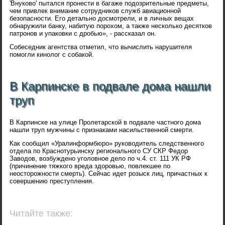
'Внуково' пытался пронести в багаже подозрительные предметы,
чем привлек внимание сотрудников служб авиационной
безопасности. Его детально досмотрели, и в личных вещах
обнаружили банку, набитую порохом, а также несколько десятков
патронов и упаковки с дробью», - рассказал он.
Собеседник агентства отметил, что вычислить нарушителя
помогли кинолог с собакой.
В Карпинске в подвале дома нашли
труп
В Карпинске на улице Пролетарской в подвале частного дома
нашли труп мужчины с признаками насильственной смерти.
Как сообщил «Уралинформбюро» руководитель следственного
отдела по Краснотурьинску регионального СУ СКР Федор
Заводов, возбуждено уголовное дело по ч.4. ст. 111 УК РФ
(причинение тяжкого вреда здоровью, повлекшее по
неосторожности смерть). Сейчас идет розыск лиц, причастных к
совершению преступления.
Читайте также: