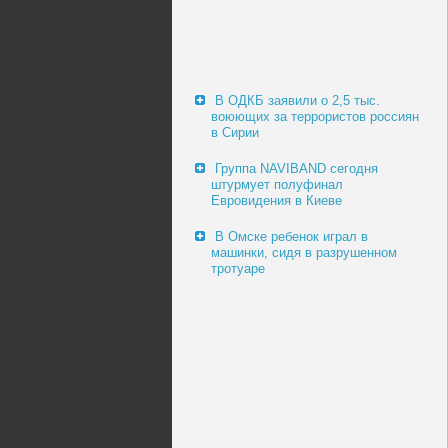
В ОДКБ заявили о 2,5 тыс.
воюющих за террористов россиян
в Сирии
Группа NAVIBAND сегодня
штурмует полуфинал
Евровидения в Киеве
В Омске ребенок играл в
машинки, сидя в разрушенном
тротуаре