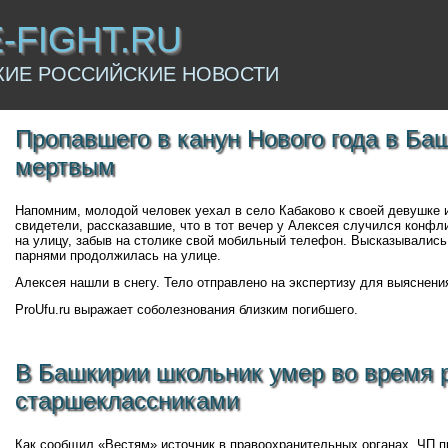
E-FIGHT.RU
КИЕ РОССИЙСКИЕ НОВОСТИ
Пропавшего в канун Нового года в Ба
мертвым
Напомним, молодой человек уехал в село Кабаково к своей девушке
свидетели, рассказавшие, что в тот вечер у Алексея случился конфл
на улицу, забыв на столике свой мобильный телефон. Высказывались
парнями продолжилась на улице.
Алексея нашли в снегу. Тело отправлено на экспертизу для выяснения
ProUfu.ru выражает соболезнования близким погибшего.
В Башкирии школьник умер во время 
старшеклассниками
Как сообщил «Вестям» источник в правоохранительных органах, ЧП 