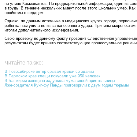
по улице Космонавтов. По предварительной информации, один из сем
в грудь. В течение нескольких минут после этого школьник умер. Как
проблемы с сердцем.
Однако, по данным источника в медицинских кругах города, первонач
ребенка наступила не из-за нанесенного удара. Причины скоропостижн
итогам дополнительного исследования.
Свою проверку по данному факту проводит Следственное управление
результатам будет принято соответствующее процессуальное решени
Читайте также:
В Новосибирске ветер срывал крыши со зданий
В Пермском крае клещи покусали уже 950 человек
В Башкирии женщина задушила мужа своей приятельницы
Лже-создателя Кунг-фу Панды приговорили к двум годам тюрьмы