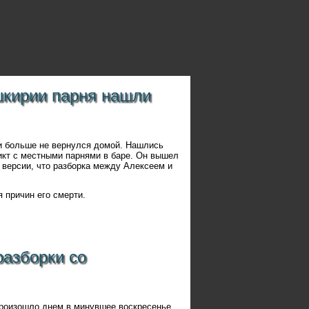
шкирии парня нашли
 и больше не вернулся домой. Нашлись
икт с местными парнями в баре. Он вышел
 версии, что разборка между Алексеем и
 причин его смерти.
разборки со
произошло днем в минувшее воскресенье