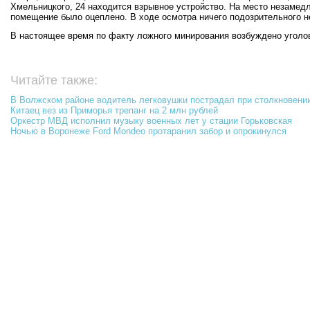
Хмельницкого, 24 находится взрывное устройство. На место незаме
помещение было оцеплено. В ходе осмотра ничего подозрительного н
В настоящее время по факту ложного минирования возбуждено уголов
Читайте также:
В Волжском районе водитель легковушки пострадал при столкновени
Китаец вез из Приморья трепанг на 2 млн рублей
Оркестр МВД исполнил музыку военных лет у стации Горьковская
Ночью в Воронеже Ford Mondeo протаранил забор и опрокинулся