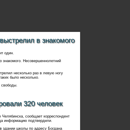
выстрелил в знакомого
ит один.
о знакомого. Несовершеннолетний
трелил несколько раз в левую ногу
таких было несколько.
 свободы.
ровали 320 человек
е Челябинска, сообщает корреспондент
ода информацию подтвердили.
 в здании школы по адресу Богдана