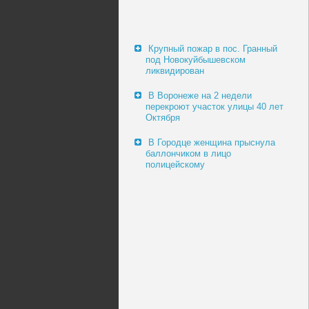
Крупный пожар в пос. Гранный
под Новокуйбышевском
ликвидирован
В Воронеже на 2 недели
перекроют участок улицы 40 лет
Октября
В Городце женщина прыснула
баллончиком в лицо
полицейскому