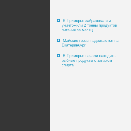
В Приморье забраковали и
уничтожили 2 тонны продуктов
питания за месяц
Майские грозы надвигаются на
Екатеринбург
В Приморье начали находить
рыбные продукты с запахом
спирта