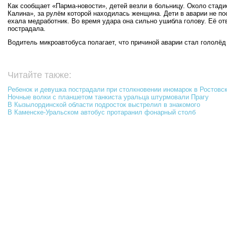
Как сообщает «Парма-новости», детей везли в больницу. Около стад
Калина», за рулём которой находилась женщина. Дети в аварии не по
ехала медработник. Во время удара она сильно ушибла голову. Её от
пострадала.
Водитель микроавтобуса полагает, что причиной аварии стал гололёд 
Читайте также:
Ребенок и девушка пострадали при столкновении иномарок в Ростовс
Ночные волки с планшетом танкиста уральца штурмовали Прагу
В Кызылординской области подросток выстрелил в знакомого
В Каменске-Уральском автобус протаранил фонарный столб