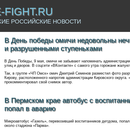
E-FIGHT.RU
КИЕ РОССИЙСКИЕ НОВОСТИ
В День победы омичи недовольны не
и разрушенными ступеньками
В День Победы, 9 мая, омичи не забывают напоминать администрации
улиц и дворов. В соцсети «ВКонтакте» с самого утра горожане жалуют
Так, в группе «ЧП Омск» омич Дмитрий Семенов разместил фото раз
Кирову, расположенного напротив администрации Кировского округа. «
прокомментировал свой снимок автор.
В Пермском крае автобус с воспитанн
попал в аварию
Микроавтобус «Газель», перевозивший воспитанников детдома, попа
около стадиона «Парма».