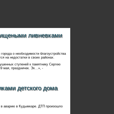
чищеными ливневками
 города о необходимости благоустройства
ся на недостатки в своих районах.
рушенных ступеней к памятнику Сергею
9 мая, праздничек. Эх…», -
иками детского дома
л в аварию в Кудымкаре. ДТП произошло