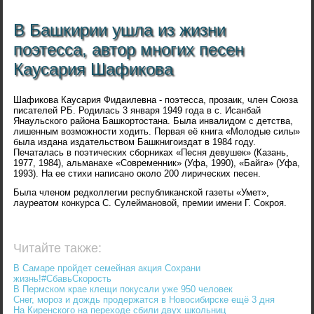
В Башкирии ушла из жизни
поэтесса, автор многих песен
Каусария Шафикова
Шафикова Каусария Фидаилевна - поэтесса, прозаик, член Союза
писателей РБ. Родилась 3 января 1949 года в с. Исанбай
Янаульского района Башкортостана. Была инвалидом с детства,
лишенным возможности ходить. Первая её книга «Молодые силы»
была издана издательством Башкнигоиздат в 1984 году.
Печаталась в поэтических сборниках «Песня девушек» (Казань,
1977, 1984), альманахе «Современник» (Уфа, 1990), «Байга» (Уфа,
1993). На ее стихи написано около 200 лирических песен.
Была членом редколлегии республиканской газеты «Умет»,
лауреатом конкурса С. Сулеймановой, премии имени Г. Сокроя.
Читайте также:
В Самаре пройдет семейная акция Сохрани
жизнь!#СбавьСкорость
В Пермском крае клещи покусали уже 950 человек
Снег, мороз и дождь продержатся в Новосибирске ещё 3 дня
На Киренского на переходе сбили двух школьниц