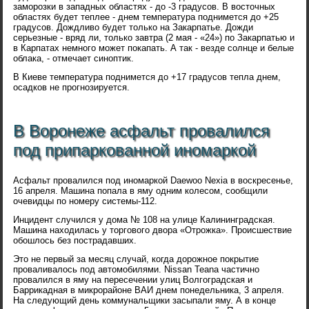
заморозки в западных областях - до -3 градусов. В восточных
областях будет теплее - днем температура поднимется до +25
градусов. Дождливо будет только на Закарпатье. Дожди
серьезные - вряд ли, только завтра (2 мая - «24») по Закарпатью и
в Карпатах немного может покапать. А так - везде солнце и белые
облака, - отмечает синоптик.
В Киеве температура поднимется до +17 градусов тепла днем,
осадков не прогнозируется.
В Воронеже асфальт провалился
под припаркованной иномаркой
Асфальт провалился под иномаркой Daewoo Nexia в воскресенье,
16 апреля. Машина попала в яму одним колесом, сообщили
очевидцы по номеру системы-112.
Инцидент случился у дома № 108 на улице Калининградская.
Машина находилась у торгового двора «Отрожка». Происшествие
обошлось без пострадавших.
Это не первый за месяц случай, когда дорожное покрытие
проваливалось под автомобилями. Nissan Teana частично
провалился в яму на пересечении улиц Волгоградская и
Баррикадная в микрорайоне ВАИ днем понедельника, 3 апреля.
На следующий день коммунальщики засыпали яму. А в конце