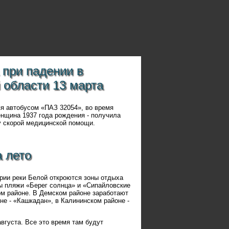
 при падении в
 области 13 марта
яя автобусом «ПАЗ 32054», во время
енщина 1937 года рождения - получила
у скорой медицинской помощи.
а лето
ории реки Белой откроются зоны отдыха
ы пляжи «Берег солнца» и «Сипайловские
ом районе. В Демском районе заработают
не - «Кашкадан», в Калининском районе -
вгуста. Все это время там будут