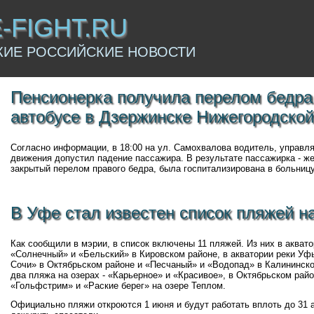
E-FIGHT.RU
КИЕ РОССИЙСКИЕ НОВОСТИ
Пенсионерка получила перелом бедра
автобусе в Дзержинске Нижегородской
Согласно информации, в 18:00 на ул. Самохвалова водитель, управл
движения допустил падение пассажира. В результате пассажирка - ж
закрытый перелом правого бедра, была госпитализирована в больниц
В Уфе стал известен список пляжей н
Как сообщили в мэрии, в список включены 11 пляжей. Из них в акват
«Солнечный» и «Бельский» в Кировском районе, в акватории реки Уф
Сочи» в Октябрьском районе и «Песчаный» и «Водопад» в Калининск
два пляжа на озерах - «Карьерное» и «Красивое», в Октябрьском райо
«Гольфстрим» и «Раские берег» на озере Теплом.
Официально пляжи откроются 1 июня и будут работать вплоть до 31 а