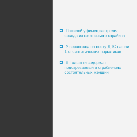
Пожилой уфимец застрелил
соседа из охотничьего карабина
У воронежца на посту ДПС нашли
1 кг синтетических наркотиков
В Тольятти задержан
подозреваемый в ограблениях
состоятельных женщин